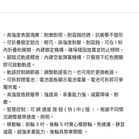
- 高強度表面塊屠：耐磨耐用、耐腐蝕防銹、抗衝擊不變形
- 可折疊鎖定鋁合：輕巧、高強度耐壓、耐腐蝕、可在 1 秒
內折疊和展開、內建鎖定機構，確保穩固放置並防止傾倒。
- 腳踏式軌道釋放：內建空氣彈簧機構，只需按下紅色開關
即可啟動軌道。
- 軌道控制調節器：調整軌道張力，也可用於更換軌道。
- 可拆卸鋰電池：電池面板顯示電池電量、電池可拆卸可單
獨充電。
- 高強度檢膠履帶：強度高、承重能力強、減震降噪、耐
磨。
- 智慧控制：可 調 速度 按 鈕 ( 快 | 中 | 慢 ﹚，根據不同情
況調整履帶速度、照明。
- 移動輪：前輪 3 吋、後輪 5 吋實心橡膠輪。免維護、靜音
減震、超強承重能力、後輪具煞車開關 。