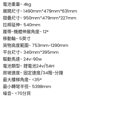
電池重量- 4kg
展開尺寸- 1490mm*479mm*631mm
摺疊尺寸- 950mm*479mm*227mm
拉桿延伸- 540mm
履帶-機體伸展角度- 12°
移動輪- 5英寸
貨物高度範圍- 753mm-1290mm
平台尺寸- 340mm*395mm
驅動馬達- 24v-90w
電池類型- 鋰電池24v/5AH
爬坡速度- 固定速度/34階-分鐘
最大樓梯角度- <35°
最小轉彎半徑- 5398mm
噪音- <70分貝