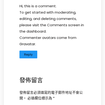
Hi, this is a comment.
To get started with moderating,
editing, and deleting comments,
please visit the Comments screen in
the dashboard.
Commenter avatars come from
Gravatar
.
Reply
發佈留言
發佈留言必須填寫的電子郵件地址不會公
開。
必填欄位標示為
*