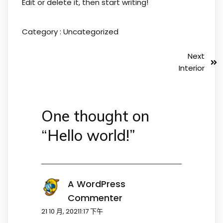
Edit or delete it, then start writing!
Category :
Uncategorized
Next
Interior
One thought on
“
Hello world!
”
A WordPress
Commenter
21 10 月, 20211:17 下午