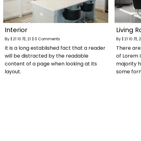
Interior
Living 
By
|
21
10 月, 21
|
0 Comments
By
|
21
10 月, 2
It is a long established fact that a reader
There are
will be distracted by the readable
of Lorem 
content of a page when looking at its
majority h
layout.
some for