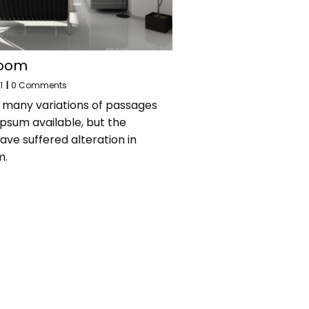
Room
1
|
0 Comments
 many variations of passages
Ipsum available, but the
ave suffered alteration in
m.