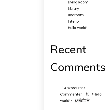
Living Room
Library
Bedroom
Interior
Hello world!
Recent
Comments
「
A WordPress
」於〈
Commenter
Hello
〉發佈留言
world!