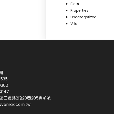
Plots
Properties
Uncategorized
Villa
司
2535
0300
8047
區三豐路2段20巷205弄41號
vemax.com.tw