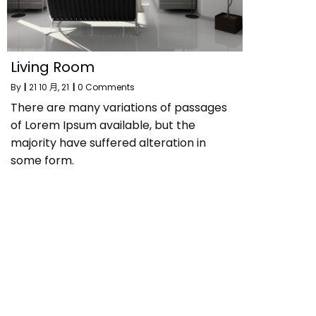
Living Room
By
|
21
10 月, 21
|
0 Comments
There are many variations of passages
of Lorem Ipsum available, but the
majority have suffered alteration in
some form.