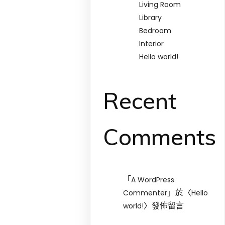
Living Room
Library
Bedroom
Interior
Hello world!
Recent
Comments
「
A WordPress
」於〈
Commenter
Hello
〉發佈留言
world!