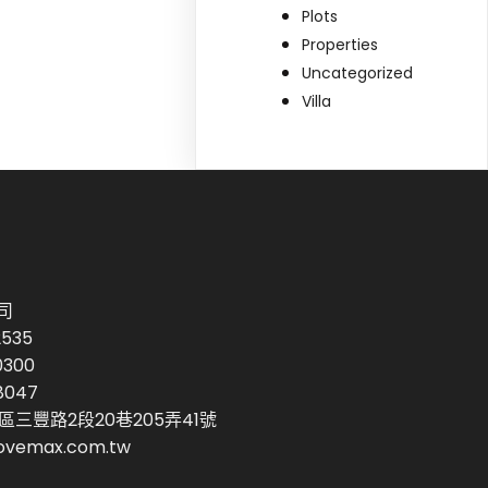
Plots
Properties
Uncategorized
Villa
司
2535
0300
8047
區三豐路2段20巷205弄41號
vemax.com.tw